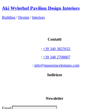
Aki Wylerhof Pavilion Design Interiors
Building
/
Design
/
Interiors
Contatti
T
:
+39 340 3825932
T
:
+39 348 2708807
E
:
info@masseriacelentano.com
Indirizzo
S.P. 20 km 8,00
71016 San Severo (FG)
Newsletter
Email